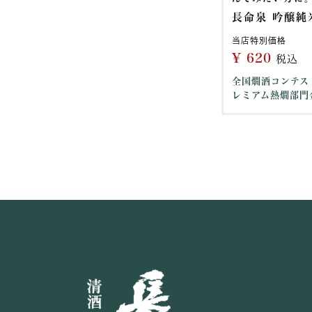
長命泉 吟醸純米
当店特別価格
¥
620
税込
全国燗酒コンテスト
レミアム熱燗部門