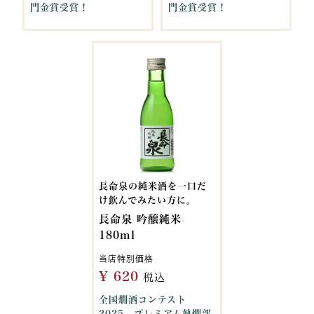
門金賞受賞！
門金賞受賞！
長命泉の純米酒を一口だ
け飲んでみたい方に。
長命泉 吟醸純米
180ml
当店特別価格
¥
620
税込
全国燗酒コンテスト
2025 プレミアム熱燗部