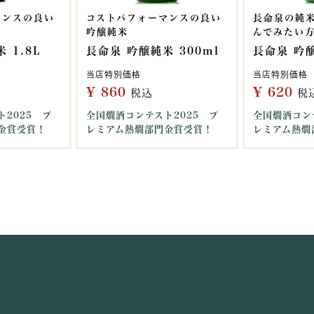
マンスの良い
コストパフォーマンスの良い
長命泉の純
吟醸純米
んでみたい
 1.8L
長命泉 吟醸純米 300ml
長命泉 吟醸
当店特別価格
当店特別価格
¥
860
¥
620
税込
税
2025 プ
全国燗酒コンテスト2025 プ
全国燗酒コン
金賞受賞！
レミアム熱燗部門金賞受賞！
レミアム熱燗