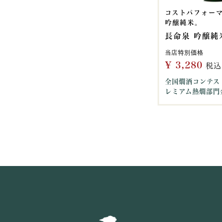
コストパフォー
吟醸純米。
長命泉 吟醸純米
当店特別価格
¥
3,280
税込
全国燗酒コンテスト
レミアム熱燗部門