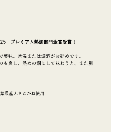
025 プレミアム熱燗部門金賞受賞！
で美味。常温または燗酒がお勧めです。
のも良し、熱めの燗にして味わうと、また別
千葉県産ふさこがね使用