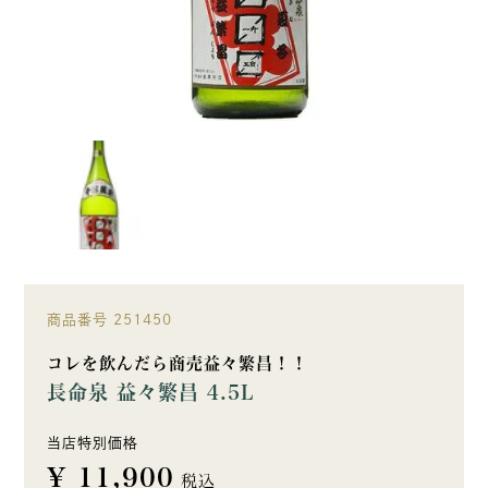
商品番号
251450
コレを飲んだら商売益々繁昌！！
長命泉 益々繁昌 4.5L
当店特別価格
¥
11,900
税込