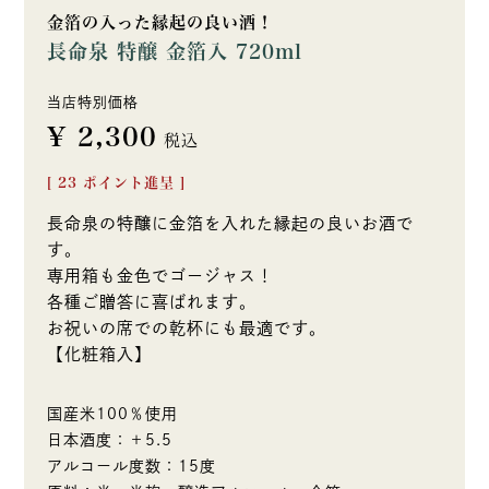
金箔の入った縁起の良い酒！
長命泉 特醸 金箔入 720ml
当店特別価格
¥
2,300
税込
[
23
ポイント進呈 ]
長命泉の特醸に金箔を入れた縁起の良いお酒で
す。
専用箱も金色でゴージャス！
各種ご贈答に喜ばれます。
お祝いの席での乾杯にも最適です。
【化粧箱入】
国産米100％使用
日本酒度：＋5.5
アルコール度数：15度