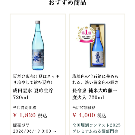
おすすめ商品
夏だけ販売!! 夏はスッキ
瑠璃色の宝石箱に秘めら
リ冷やして飲む夏吟!
れた、淡い黄金色の輝き
成田霊水 夏吟生貯
長命泉 純米大吟醸一
720ml
度火入 720ml
当店特別価格
当店特別価格
¥
1,820
¥
4,000
税込
税込
販売期間
全国燗酒コンテスト2025
2026/06/19 0:00
〜
プレミアムぬる燗部門金