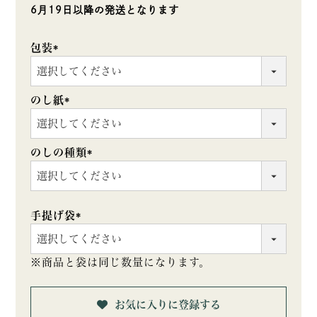
6月19日以降の発送となります
包装
(必
須)
のし紙
(必
須)
のしの種類
(必
須)
手提げ袋
(必
須)
※商品と袋は同じ数量になります。
お気に入りに登録する