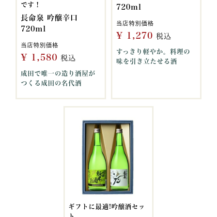
です！
720ml
長命泉 吟醸辛口
当店特別価格
720ml
¥
1,270
税込
当店特別価格
すっきり軽やか。料理の
¥
1,580
税込
味を引き立たせる酒
成田で唯一の造り酒屋が
つくる成田の名代酒
ギフトに最適!吟醸酒セッ
ト