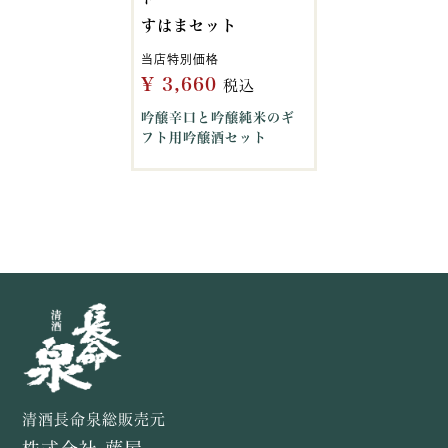
すはまセット
当店特別価格
¥
3,660
税込
吟醸辛口と吟醸純米のギ
フト用吟醸酒セット
清酒長命泉総販売元