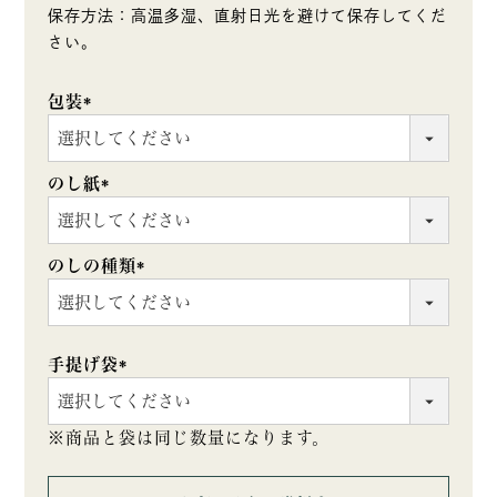
保存方法：高温多湿、直射日光を避けて保存してくだ
さい。
包装
(必
須)
のし紙
(必
須)
のしの種類
(必
須)
手提げ袋
(必
須)
※商品と袋は同じ数量になります。