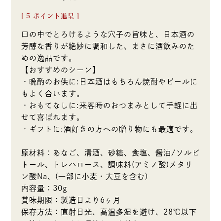
[
5
ポイント進呈 ]
口の中でとろけるような穴子の旨味と、日本酒の
芳醇な香りが絶妙に調和した、まさに酒飲みのた
めの逸品です。
【おすすめのシーン】
・晩酌のお供に:日本酒はもちろん焼酎やビールに
もよく合います。
・おもてなしに:来客時のおつまみとして手軽に出
せて喜ばれます。
・ギフトに:酒好きの方への贈り物にも最適です。
原材料：あなご、清酒、砂糖、食塩、醤油/ソルビ
トール、トレハロース、調味料(アミノ酸)メタリ
ン酸Na、(一部に小麦・大豆を含む)
内容量：30g
賞味期限：製造日より6ヶ月
保存方法：直射日光、高温多湿を避け、28℃以下