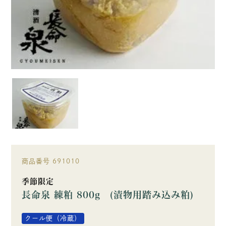
商品番号
691010
季節限定
長命泉 練粕 800g (漬物用踏み込み粕)
クール便（冷蔵）