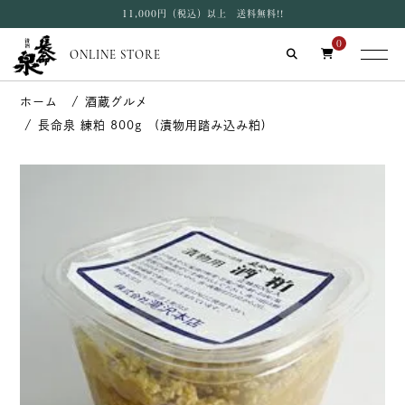
11,000円（税込）以上 送料無料!!
0
ONLINE STORE
酒蔵グルメ
長命泉 練粕 800g (漬物用踏み込み粕)