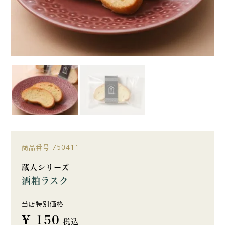
商品番号
750411
蔵人シリーズ
酒粕ラスク
当店特別価格
¥
150
税込