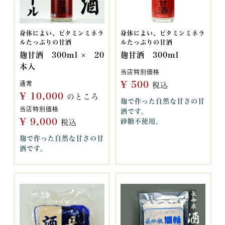
身体によい、ビタミンミネラ
身体によい、ビタミンミネラ
ルたっぷりの甘酒
ルたっぷりの甘酒
麹甘酒 300ml × 20
麹甘酒 300ml
本入
当店特別価格
¥
500
通常
税込
¥
10,000
のところ
麹で作った自然な甘さの甘
当店特別価格
酒です。
¥
9,000
砂糖不使用。
税込
麹で作った自然な甘さの甘
酒です。