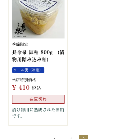
季節限定
長命泉 練粕 800g (漬
物用踏み込み粕)
クール便（冷蔵）
当店特別価格
¥
410
税込
在庫切れ
漬け物用に熟成された酒粕
です。