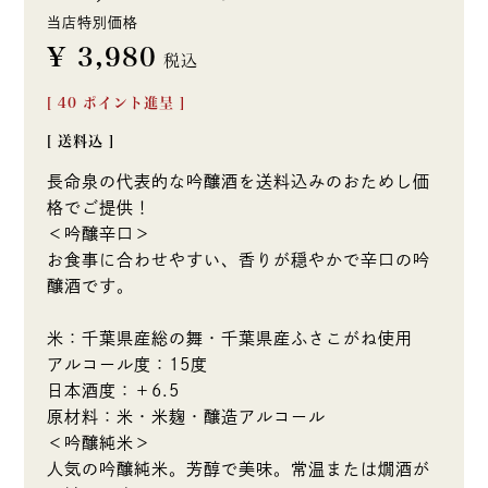
当店特別価格
¥
3,980
税込
[
40
ポイント進呈 ]
送料込
長命泉の代表的な吟醸酒を送料込みのおためし価
格でご提供！
＜吟醸辛口＞
お食事に合わせやすい、香りが穏やかで辛口の吟
醸酒です。
米：千葉県産総の舞・千葉県産ふさこがね使用
アルコール度：15度
日本酒度：＋6.5
原材料：米・米麹・醸造アルコール
＜吟醸純米＞
人気の吟醸純米。芳醇で美味。常温または燗酒が