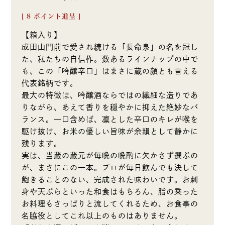
[
8
ポイント進呈 ]
【箱入り】
成田山門前で愛され続ける「長命泉」の名を冠し
た、私たちの自信作。数あるラインナップの中で
も、この「吟醸辛口」はまさに蔵の顔とも言える
代表銘柄です。
最大の特徴は、吟醸酒ならではの繊細な造りであ
りながら、あえて香りを穏やかに抑えた絶妙なバ
ランス。一口含めば、凛とした辛口のキレが喉を
駆け抜け、お米の優しい旨味が余韻として静かに
残ります。
実は、当蔵の蔵元が毎晩の晩酌に欠かさず選ぶの
が、まさにこの一本。プロが毎日飲んでも決して
飽きることのない、完成された味わいです。お刺
身や天ぷらといった和食はもちろん、脂の乗った
お料理もさっぱりと流してくれるため、お食事の
名脇役としてこれ以上のものはありません。