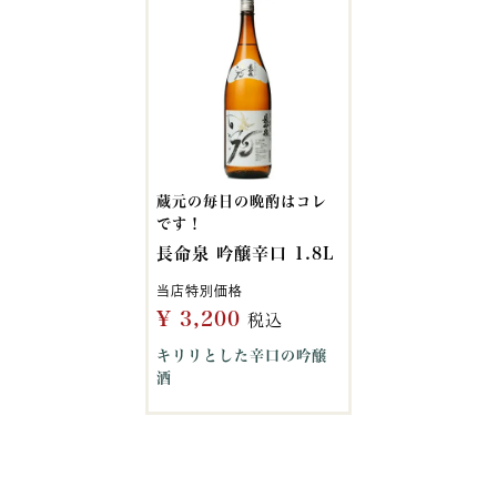
蔵元の毎日の晩酌はコレ
です！
長命泉 吟醸辛口 1.8L
当店特別価格
¥
3,200
税込
キリリとした辛口の吟醸
酒