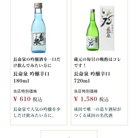
長命泉の吟醸酒を一口だ
蔵元の毎日の晩酌はコレ
け飲んでみたい方に
です！
長命泉 吟醸辛口
長命泉 吟醸辛口
180ml
720ml
当店特別価格
当店特別価格
¥
610
¥
1,580
税込
税込
長命泉で人気の吟醸を少
成田で唯一の造り酒屋が
しだけ飲みたい方に。
つくる成田の名代酒