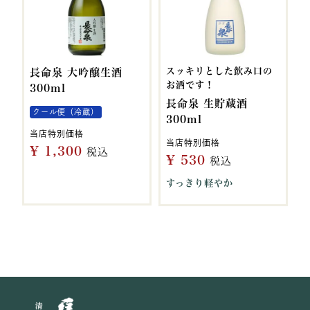
スッキリとした飲み口の
長命泉 大吟醸生酒
お酒です！
300ml
長命泉 生貯蔵酒
クール便（冷蔵）
300ml
当店特別価格
当店特別価格
¥
1,300
税込
¥
530
税込
すっきり軽やか