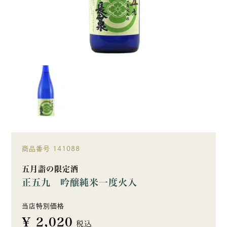
商品番号
141088
五月詣の限定酒
正五九 吟醸純米一度火入
当店特別価格
¥
2,020
税込