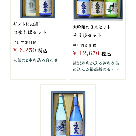
ギフトに最適!
大吟醸の３本セット
つゆしばセット
そうびセット
当店特別価格
当店特別価格
¥
6,250
税込
¥
12,670
税込
人気の2本を詰め合わせ!
滝沢本店が誇る酒をを詰
め込んだ最高級のセット