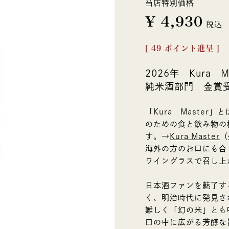
当店特別価格
¥
4,930
税込
[
49
ポイント進呈 ]
2026年 Kura Ma
純米酒部門 金賞
「Kura Maste
のための食と飲み物の
す。→
Kura Master
（
海外の方のお口にも合
ワイングラスで召し上
日本酒ファンを魅了す
く、明治時代に発見さ
難しく「幻の米」とも
口の中に広がる芳醇な