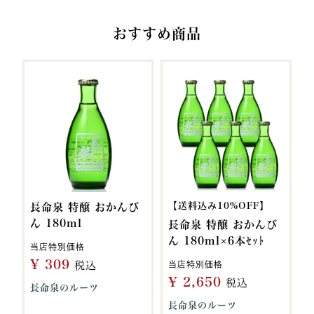
おすすめ商品
【送料込み10%OFF】
長命泉 特醸 おかんび
ん 180ml
長命泉 特醸 おかんび
ん 180ml×6本ｾｯﾄ
当店特別価格
¥
309
税込
当店特別価格
¥
2,650
税込
長命泉のルーツ
長命泉のルーツ