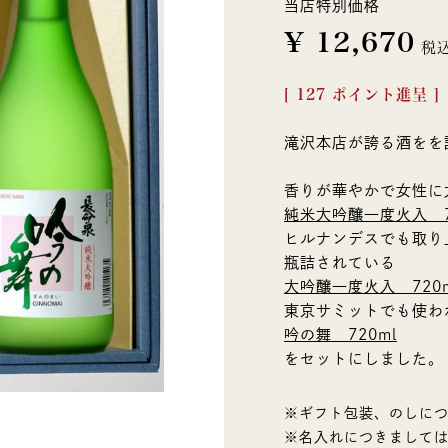
当店特別価格
¥
12,670
税
[
127
ポイント進呈 ]
滝沢本店が誇る酒をを
香りが華やかで女性に
純米大吟醸一度火入 7
ヒルナンデスでも取り
瓶詰されている
大吟醸一度火入 720m
東京サミットでも使わ
吟の舞 720ml
をセットにしました。
※ギフト包装、のしに
※名入れにつきまして