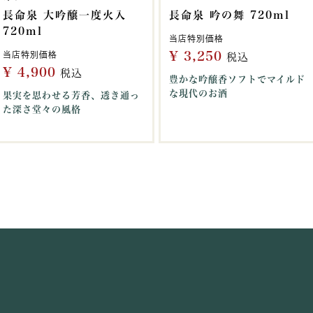
長命泉 大吟醸一度火入
長命泉 吟の舞 720ml
720ml
当店特別価格
¥
3,250
当店特別価格
税込
¥
4,900
税込
豊かな吟醸香ソフトでマイルド
な現代のお酒
果実を思わせる芳香、透き通っ
た深さ堂々の風格