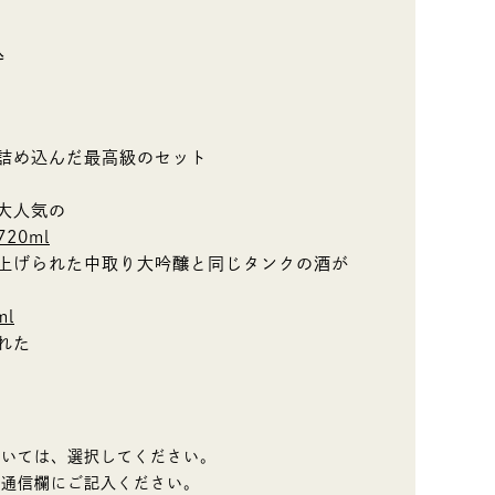
込
詰め込んだ最高級のセット
大人気の
20ml
上げられた中取り大吟醸と同じタンクの酒が
l
れた
ついては、選択してください。
は通信欄にご記入ください。