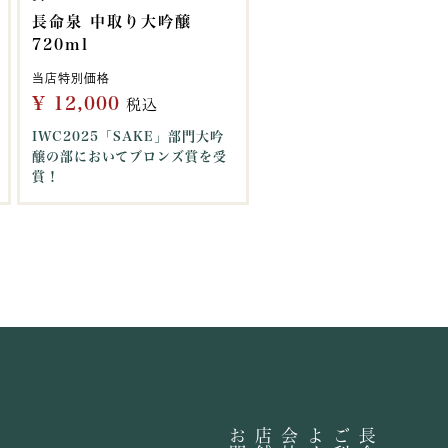
長命泉 中取り大吟醸
720ml
当店特別価格
¥
12,000
税込
IWC2025「SAKE」部門大吟
醸の部においてブロンズ賞を受
賞！