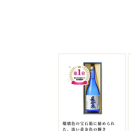
瑠璃色の宝石箱に秘められ
た、淡い黄金色の輝き