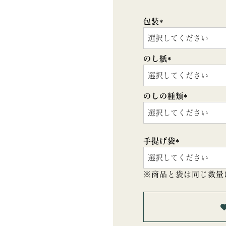
包装
(必
須)
のし紙
(必
須)
のしの種類
(必
須)
手提げ袋
(必
須)
※商品と袋は同じ数量