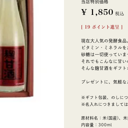
当店特別価格
¥
1,850
税込
[
19
ポイント進呈 ]
現在大人気の発酵食品
ビタミン・ミネラルを
砂糖は一切使っていま
それでもこんなに甘い
そんな麹甘酒をギフト
プレゼントに、気軽な
※ギフト包装、のしに
※名入れにつきまして
原材料名：米(国産)、米
内容量：300ml