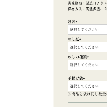
賞味期限：製造日より8
保存方法：高温多湿、
包装
(必
須)
のし紙
(必
須)
のしの種類
(必
須)
手提げ袋
(必
須)
※商品と袋は同じ数量