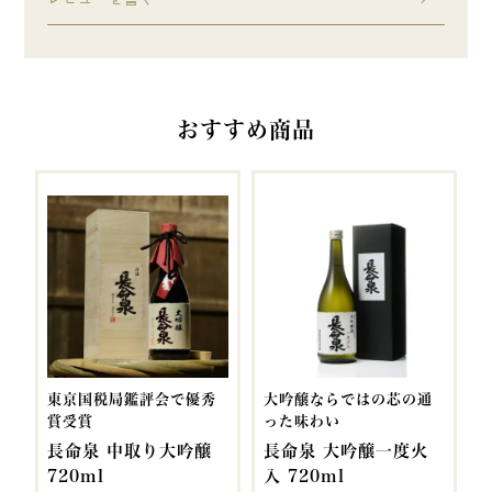
おすすめ商品
東京国税局鑑評会で優秀
大吟醸ならではの芯の通
賞受賞
った味わい
長命泉 中取り大吟醸
長命泉 大吟醸一度火
720ml
入 720ml