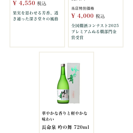
¥
4,550
税込
当店特別価格
果実を思わせる芳香、透
¥
4,000
税込
き通った深さ堂々の風格
全国燗酒コンテスト2025
プレミアムぬる燗部門金
賞受賞
華やかな香りと軽やかな
味わい
長命泉 吟の舞 720ml