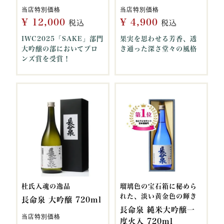
当店特別価格
当店特別価格
¥
12,000
¥
4,900
税込
税込
IWC2025「SAKE」部門
果実を思わせる芳香、透
大吟醸の部においてブロ
き通った深さ堂々の風格
ンズ賞を受賞！
杜氏入魂の逸品
瑠璃色の宝石箱に秘めら
れた、淡い黄金色の輝き
長命泉 大吟醸 720ml
長命泉 純米大吟醸一
当店特別価格
度火入 720ml