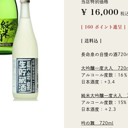
当店特別価格
¥
16,000
税
[
160
ポイント進呈 ]
送料込
長命泉の自慢の酒72
大吟醸一度火入 720m
アルコール度数：16％
日本酒度：+3.4
純米大吟醸一度火入 7
アルコール度数：15%
日本酒度：＋2.3
吟の舞 720ml