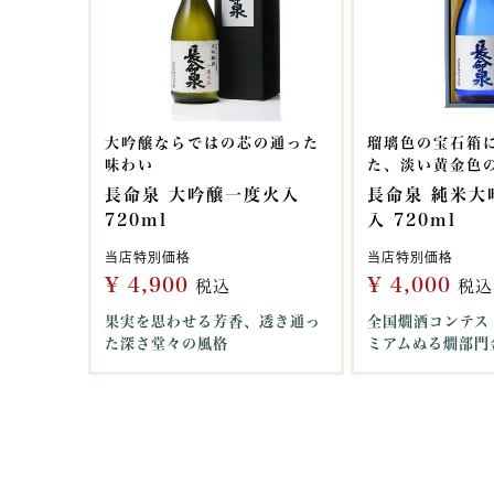
大吟醸ならではの芯の通った
瑠璃色の宝石箱
味わい
た、淡い黄金色
長命泉 大吟醸一度火入
長命泉 純米大
720ml
入 720ml
当店特別価格
当店特別価格
¥
4,900
¥
4,000
税込
税込
果実を思わせる芳香、透き通っ
全国燗酒コンテスト
た深さ堂々の風格
ミアムぬる燗部門