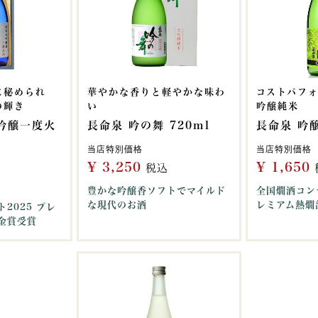
に秘められ
華やかな香りと軽やかな味わ
コストパフ
の輝き
い
吟醸純米
吟醸一度火
長命泉 吟の舞 720ml
長命泉 吟醸
当店特別価格
当店特別価格
¥
3,250
¥
1,650
税込
豊かな吟醸香ソフトでマイルド
全国燗酒コン
な現代のお酒
レミアム熱燗
2025 プレ
金賞受賞