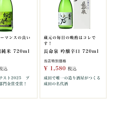
ォーマンスの良い
蔵元の毎日の晩酌はコレで
す！
純米 720ml
長命泉 吟醸辛口 720ml
当店特別価格
¥
1,580
税込
税込
テスト2025 プ
成田で唯一の造り酒屋がつくる
部門金賞受賞！
成田の名代酒