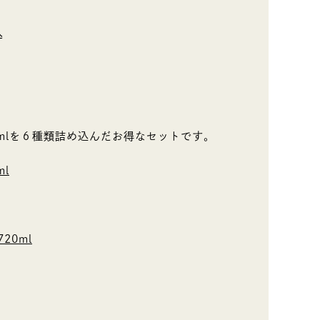
込
0mlを６種類詰め込んだお得なセットです。
l
20ml