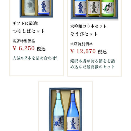
ギフトに最適!
大吟醸の３本セット
つゆしばセット
そうびセット
当店特別価格
当店特別価格
¥
6,250
税込
¥
12,670
税込
人気の2本を詰め合わせ!
滝沢本店が誇る酒をを詰
め込んだ最高級のセット