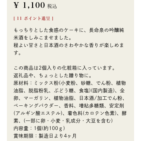
¥
1,100
税込
[
11
ポイント進呈 ]
もっちりとした食感のケーキに、長命泉の吟醸純
米酒をしみこませました。
程よい甘さと日本酒のさわやかな香りが楽しめま
す。
この商品は2個入りの化粧箱に入っています。
返礼品や、ちょっとした贈り物に。
原材料：ミックス粉(小麦粉、砂糖、でん粉、植物
油脂、脱脂粉乳、ぶどう糖、食塩)(国内製造)、全
卵、マーガリン、植物油脂、日本酒/加工でん粉、
ベーキングパウダー、香料、増粘多糖類、安定剤
(アルギン酸エステル)、着色料(カロテン色素)、酵
素、(一部に卵・小麦・乳成分・大豆を含む)
内容量：1個(約100ｇ)
賞味期限：製造日より4ヶ月