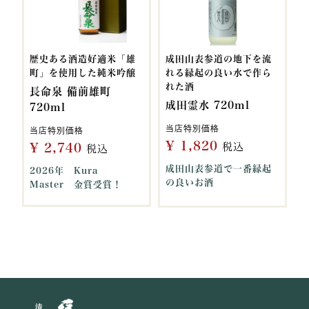
歴史ある酒造好適米「雄
成田山表参道の地下を流
町」を使用した純米吟醸
れる縁起の良い水で作ら
れた酒
長命泉 備前雄町
成田霊水 720ml
720ml
当店特別価格
当店特別価格
¥
1,820
¥
2,740
税込
税込
成田山表参道で一番縁起
2026年 Kura
の良いお酒
Master 金賞受賞！