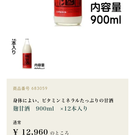
商品番号
683059
身体によい、ビタミンミネラルたっぷりの甘酒
麹甘酒 900ml ×12本入り
通常
¥
12,960
のところ