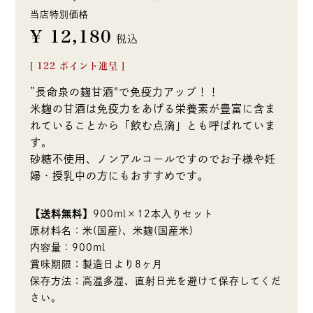
当店特別価格
¥
12,180
税込
[
122
ポイント進呈 ]
”長命泉の麹甘酒"で免疫力アップ！！
米麹の甘酒は免疫力をあげる栄養素が豊富に含ま
れていることから「飲む点滴」とも呼ばれていま
す。
砂糖不使用、ノンアルコールですのでお子様や妊
婦・授乳中の方にもおすすめです。
【送料無料】
900ml×12本入りセット
原材料名：米(国産)、米麹(国産米)
内容量：900ml
賞味期限：製造日より8ヶ月
保存方法：高温多湿、直射日光を避けて保存してくだ
さい。