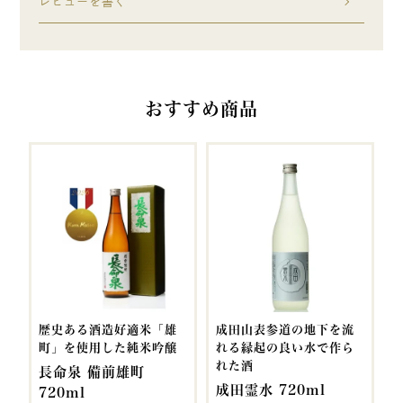
レビューを書く
おすすめ商品
歴史ある酒造好適米「雄
成田山表参道の地下を流
町」を使用した純米吟醸
れる縁起の良い水で作ら
れた酒
長命泉 備前雄町
成田霊水 720ml
720ml