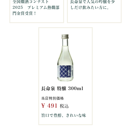
全国燗酒コンテスト
長命泉で人気の吟醸を少
2025 プレミアム熱燗部
しだけ飲みたい方に。
門金賞受賞！
長命泉 特醸 300ml
当店特別価格
¥
491
税込
旨口で豊醇、きれいな味