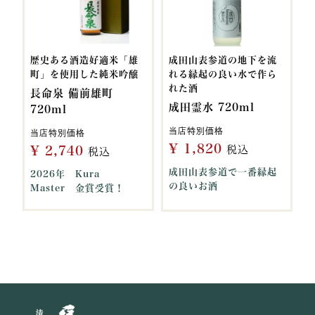
歴史ある酒造好適米「雄
成田山表参道の地下を流
町」を使用した純米吟醸
れる縁起の良い水で作ら
れた酒
長命泉 備前雄町
成田霊水 720ml
720ml
当店特別価格
当店特別価格
¥
1,820
¥
2,740
税込
税込
成田山表参道で一番縁起
2026年 Kura
の良いお酒
Master 金賞受賞！