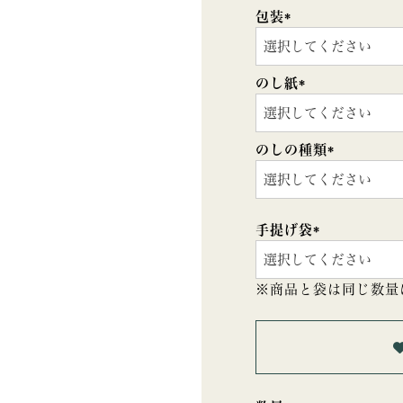
包装
(必
須)
のし紙
(必
須)
のしの種類
(必
須)
手提げ袋
(必
須)
※商品と袋は同じ数量