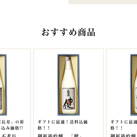
おすすめ商品
老長寿」の祈
ギフトに最適！送料込価
ギフトに最
込み価格!!
格！！
格！！
「不老長
御祈祷吟醸 「健」
御祈祷吟醸