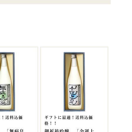
適！送料込価
ギフトに最適！送料込価
格！！
 「無病息
御祈祷吟醸 「金運上