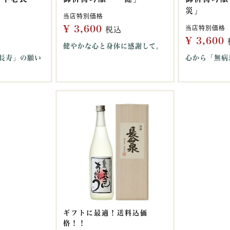
災」
当店特別価格
¥
3,600
当店特別価格
税込
¥
3,600
健やかな心と身体に感謝して。
長寿」の願い
心から「無病
ギフトに最適！送料込価
格！！