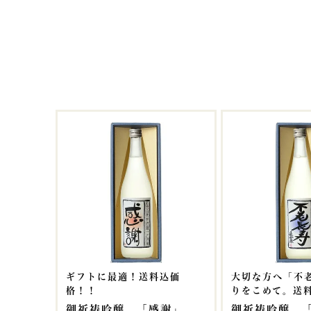
ギフトに最適！送料込価
大切な方へ「不
格！！
りをこめて。送料
御祈祷吟醸 「感謝」
御祈祷吟醸 