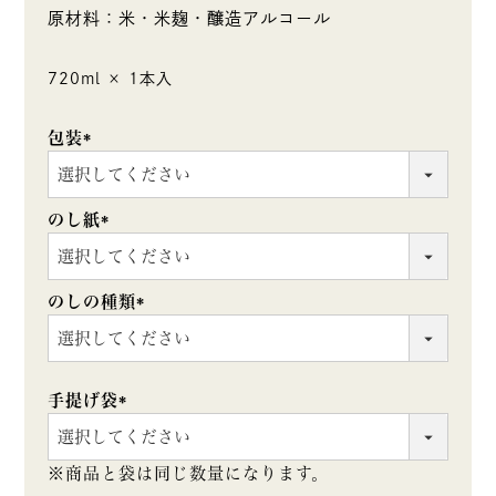
原材料：米・米麹・醸造アルコール
720ml × 1本入
包装
(必
須)
のし紙
(必
須)
のしの種類
(必
須)
手提げ袋
(必
須)
※商品と袋は同じ数量になります。