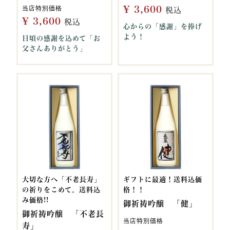
¥
3,600
当店特別価格
税込
¥
3,600
税込
心からの「感謝」を捧げ
よう！
日頃の感謝を込めて「お
父さんありがとう」
大切な方へ「不老長寿」
ギフトに最適！送料込価
の祈りをこめて。送料込
格！！
み価格!!
御祈祷吟醸 「健」
御祈祷吟醸 「不老長
当店特別価格
寿」