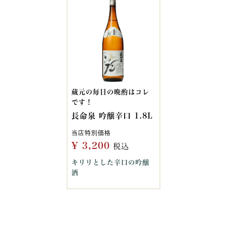
蔵元の毎日の晩酌はコレ
です！
長命泉 吟醸辛口 1.8L
当店特別価格
¥
3,200
税込
キリリとした辛口の吟醸
酒