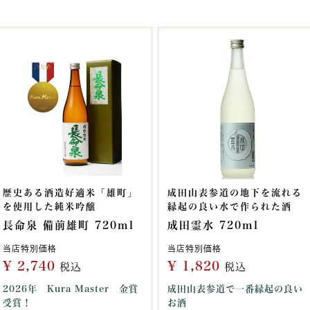
歴史ある酒造好適米「雄町」
成田山表参道の地下を流れる
を使用した純米吟醸
縁起の良い水で作られた酒
長命泉 備前雄町 720ml
成田霊水 720ml
当店特別価格
当店特別価格
¥
2,740
¥
1,820
税込
税込
2026年 Kura Master 金賞
成田山表参道で一番縁起の良い
受賞！
お酒