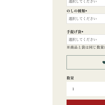
(必
須)
のしの種類
(必
須)
手提げ袋
(必
須)
※商品と袋は同じ数量