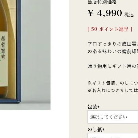
当店特別価格
¥
4,990
税込
[
50
ポイント進呈 ]
辛口すっきりの成田霊
のある味わいの備前雄
贈り物用にギフト用の
※ギフト包装、のしに
※名入れにつきまして
包装
(必
須)
のし紙