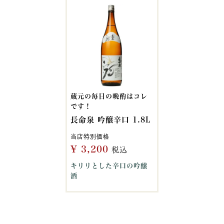
蔵元の毎日の晩酌はコレ
です！
長命泉 吟醸辛口 1.8L
当店特別価格
¥
3,200
税込
キリリとした辛口の吟醸
酒