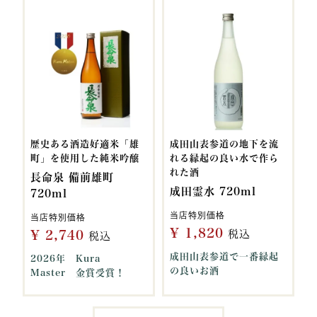
歴史ある酒造好適米「雄
成田山表参道の地下を流
町」を使用した純米吟醸
れる縁起の良い水で作ら
れた酒
長命泉 備前雄町
成田霊水 720ml
720ml
当店特別価格
当店特別価格
¥
1,820
¥
2,740
税込
税込
成田山表参道で一番縁起
2026年 Kura
の良いお酒
Master 金賞受賞！