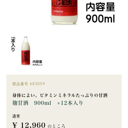
商品番号
683059
身体によい、ビタミンミネラルたっぷりの甘酒
麹甘酒 900ml ×12本入り
通常
¥
12,960
のところ