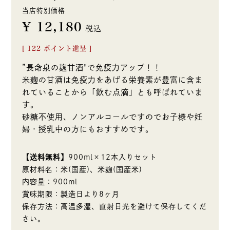
当店特別価格
¥
12,180
税込
[
122
ポイント進呈 ]
”長命泉の麹甘酒"で免疫力アップ！！
米麹の甘酒は免疫力をあげる栄養素が豊富に含ま
れていることから「飲む点滴」とも呼ばれていま
す。
砂糖不使用、ノンアルコールですのでお子様や妊
婦・授乳中の方にもおすすめです。
【送料無料】
900ml×12本入りセット
原材料名：米(国産)、米麹(国産米)
内容量：900ml
賞味期限：製造日より8ヶ月
保存方法：高温多湿、直射日光を避けて保存してくだ
さい。