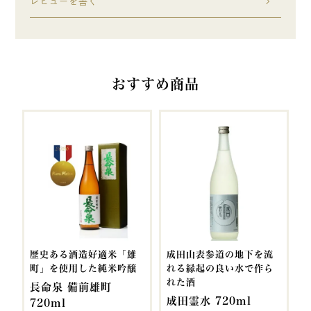
レビューを書く
おすすめ商品
歴史ある酒造好適米「雄
成田山表参道の地下を流
町」を使用した純米吟醸
れる縁起の良い水で作ら
れた酒
長命泉 備前雄町
成田霊水 720ml
720ml