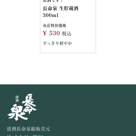
お酒です！
長命泉 生貯蔵酒
300ml
当店特別価格
¥
530
税込
すっきり軽やか
清酒長命泉総販売元