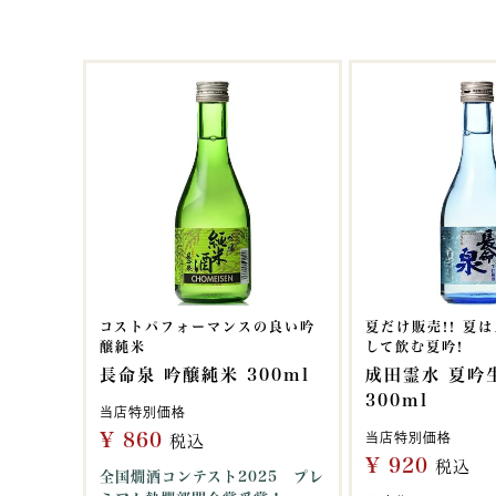
コストパフォーマンスの良い吟
夏だけ販売!! 夏
醸純米
して飲む夏吟!
長命泉 吟醸純米 300ml
成田霊水 夏吟
300ml
当店特別価格
¥
860
当店特別価格
税込
¥
920
税込
全国燗酒コンテスト2025 プレ