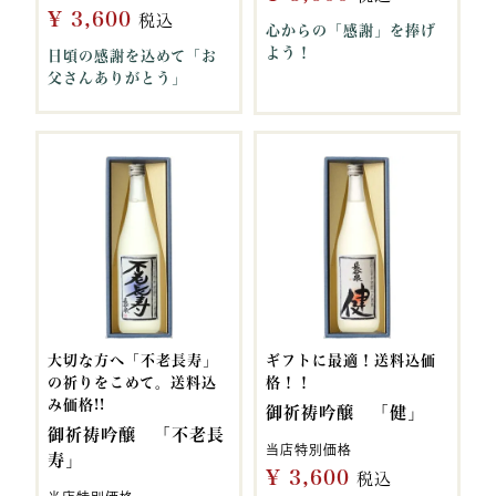
¥
3,600
税込
心からの「感謝」を捧げ
よう！
日頃の感謝を込めて「お
父さんありがとう」
大切な方へ「不老長寿」
ギフトに最適！送料込価
の祈りをこめて。送料込
格！！
み価格!!
御祈祷吟醸 「健」
御祈祷吟醸 「不老長
当店特別価格
寿」
¥
3,600
税込