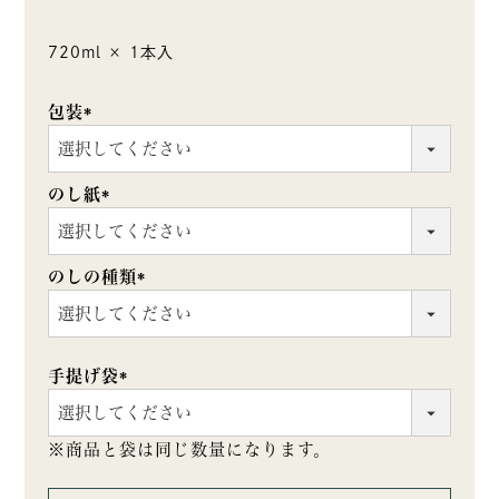
720ml × 1本入
包装
(必
須)
のし紙
(必
須)
のしの種類
(必
須)
手提げ袋
(必
須)
※商品と袋は同じ数量になります。