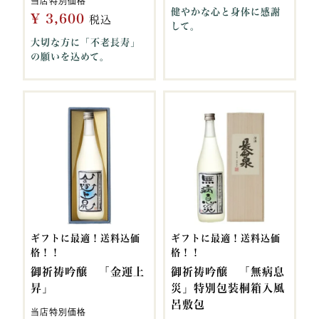
当店特別価格
健やかな心と身体に感謝
¥
3,600
税込
して。
大切な方に「不老長寿」
の願いを込めて。
ギフトに最適！送料込価
ギフトに最適！送料込価
格！！
格！！
御祈祷吟醸 「金運上
御祈祷吟醸 「無病息
昇」
災」特別包装桐箱入風
呂敷包
当店特別価格