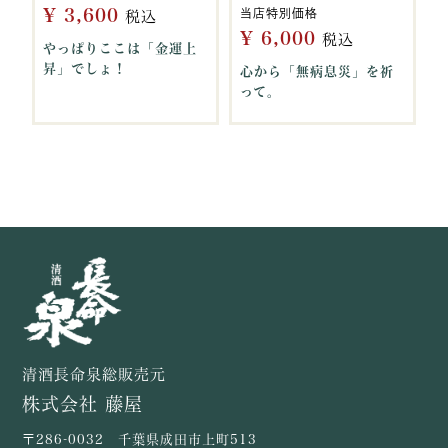
¥
3,600
当店特別価格
税込
¥
6,000
税込
やっぱりここは「金運上
昇」でしょ！
心から「無病息災」を祈
って。
清酒長命泉総販売元
株式会社 藤屋
〒286-0032 千葉県成田市上町513