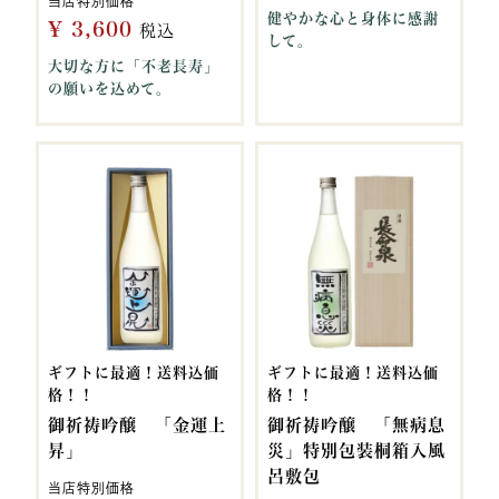
当店特別価格
健やかな心と身体に感謝
¥
3,600
税込
して。
大切な方に「不老長寿」
の願いを込めて。
ギフトに最適！送料込価
ギフトに最適！送料込価
格！！
格！！
御祈祷吟醸 「金運上
御祈祷吟醸 「無病息
昇」
災」特別包装桐箱入風
呂敷包
当店特別価格