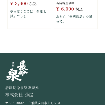
¥
3,600
当店特別価格
税込
¥
6,000
税込
やっぱりここは「金運上
昇」でしょ！
心から「無病息災」を祈
って。
清酒長命泉総販売元
株式会社 藤屋
〒286-0032 千葉県成田市上町513