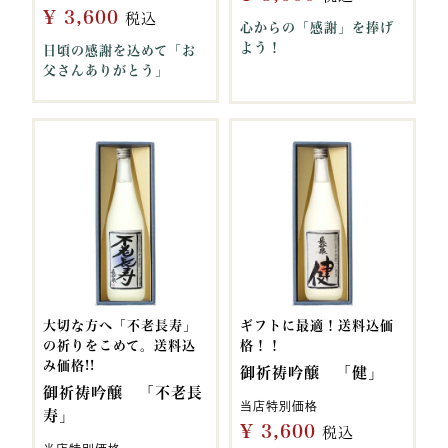
¥
3,600
税込
心からの「感謝」を捧げ
よう！
日頃の感謝を込めて「お
父さんありがとう」
大切な方へ「不老長寿」
ギフトに最適！送料込価
の祈りをこめて。送料込
格！！
み価格!!
御祈祷吟醸 「健」
御祈祷吟醸 「不老長
当店特別価格
寿」
¥
3,600
税込