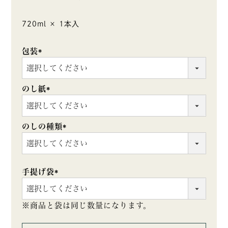
720ml × 1本入
包装
(必
須)
のし紙
(必
須)
のしの種類
(必
須)
手提げ袋
(必
須)
※商品と袋は同じ数量になります。