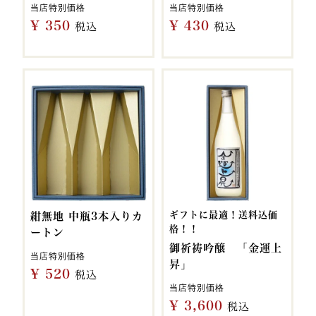
当店特別価格
当店特別価格
¥
350
¥
430
税込
税込
ギフトに最適！送料込価
紺無地 中瓶3本入りカ
格！！
ートン
御祈祷吟醸 「金運上
当店特別価格
昇」
¥
520
税込
当店特別価格
¥
3,600
税込