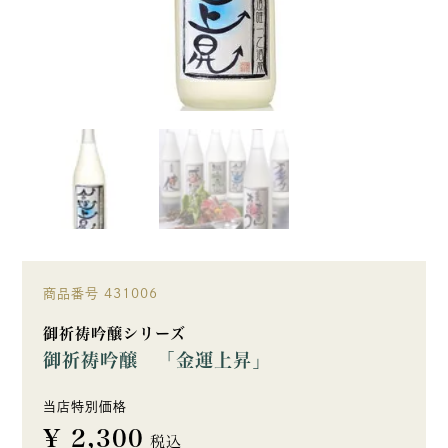
商品番号
431006
御祈祷吟醸シリーズ
御祈祷吟醸 「金運上昇」
当店特別価格
¥
2,300
税込