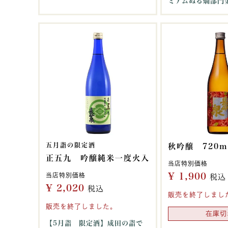
ミアムぬる燗部門
五月詣の限定酒
秋吟醸 720m
正五九 吟醸純米一度火入
当店特別価格
¥
1,900
当店特別価格
税込
¥
2,020
税込
販売を終了しまし
販売を終了しました。
在庫切
【5月詣 限定酒】成田の詣で