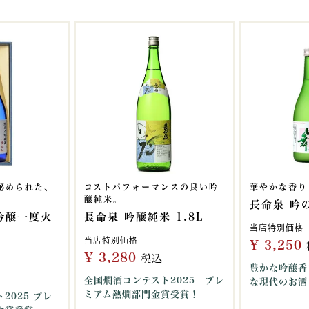
秘められた、
コストパフォーマンスの良い吟
華やかな香り
醸純米。
長命泉 吟の
吟醸一度火
長命泉 吟醸純米 1.8L
当店特別価格
当店特別価格
¥
3,250
¥
3,280
税込
豊かな吟醸香
全国燗酒コンテスト2025 プレ
な現代のお酒
ミアム熱燗部門金賞受賞！
2025 プレ