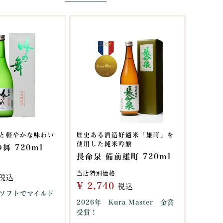
と軽やかな味わい
歴史ある酒造好適米「雄町」を
使用した純米吟醸
舞 720ml
長命泉 備前雄町 720ml
当店特別価格
税込
¥
2,740
税込
ソフトでマイルド
2026年 Kura Master 金賞
受賞！