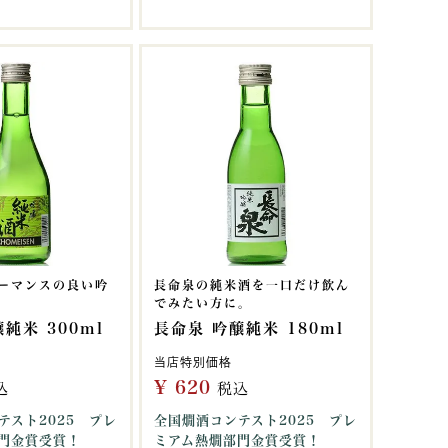
ーマンスの良い吟
長命泉の純米酒を一口だけ飲ん
でみたい方に。
純米 300ml
長命泉 吟醸純米 180ml
当店特別価格
¥
620
込
税込
テスト2025 プレ
全国燗酒コンテスト2025 プレ
門金賞受賞！
ミアム熱燗部門金賞受賞！