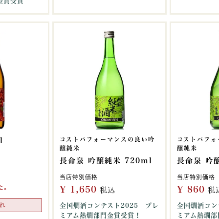
金賞受賞
コストパフォーマンスの良い吟
コストパフォ
l
醸純米
醸純米
長命泉 吟醸純米 720ml
長命泉 吟醸
当店特別価格
当店特別価格
た。
¥
1,650
¥
860
税込
税
れ
全国燗酒コンテスト2025 プレ
全国燗酒コン
ミアム熱燗部門金賞受賞！
ミアム熱燗部