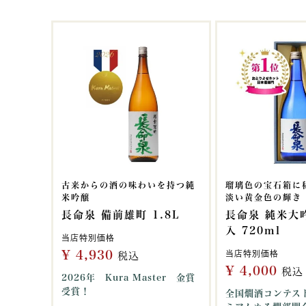
古来からの酒の味わいを持つ純
瑠璃色の宝石箱に
米吟醸
淡い黄金色の輝き
長命泉 備前雄町 1.8L
長命泉 純米大
入 720ml
当店特別価格
¥
4,930
当店特別価格
税込
¥
4,000
税込
2026年 Kura Master 金賞
受賞！
全国燗酒コンテスト