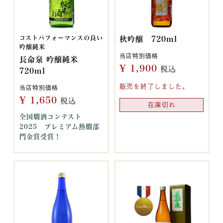
コストパフォーマンスの良い
秋吟醸 720ml
吟醸純米
当店特別価格
長命泉 吟醸純米
¥
1,900
税込
720ml
販売を終了しました。
当店特別価格
¥
1,650
税込
在庫切れ
全国燗酒コンテスト
2025 プレミアム熱燗部
門金賞受賞！