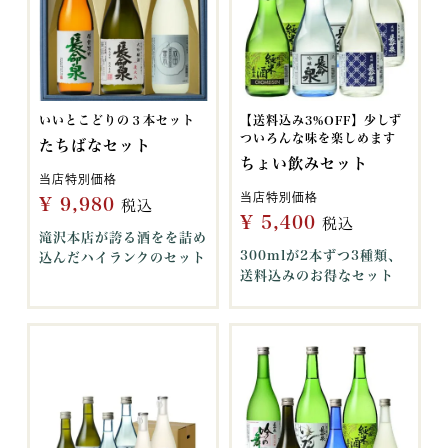
いいとこどりの３本セット
【送料込み3%OFF】少しず
ついろんな味を楽しめます
たちばなセット
ちょい飲みセット
当店特別価格
当店特別価格
¥
9,980
税込
¥
5,400
税込
滝沢本店が誇る酒をを詰め
300mlが2本ずつ3種類、
込んだハイランクのセット
送料込みのお得なセット