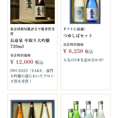
東京国税局鑑評会で優秀賞受
ギフトに最適!
賞
つゆしばセット
長命泉 中取り大吟醸
当店特別価格
720ml
¥
6,250
税込
当店特別価格
人気の2本を詰め合わせ!
¥
12,000
税込
IWC2025「SAKE」部門
大吟醸の部においてブロン
ズ賞を受賞！