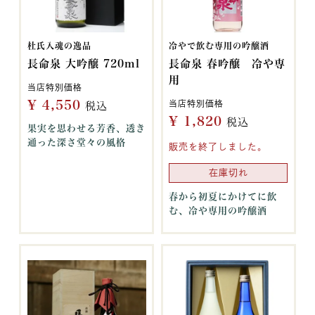
杜氏入魂の逸品
冷やで飲む専用の吟醸酒
長命泉 大吟醸 720ml
長命泉 春吟醸 冷や専
用
当店特別価格
¥
4,550
当店特別価格
税込
¥
1,820
税込
果実を思わせる芳香、透き
通った深さ堂々の風格
販売を終了しました。
在庫切れ
春から初夏にかけてに飲
む、冷や専用の吟醸酒