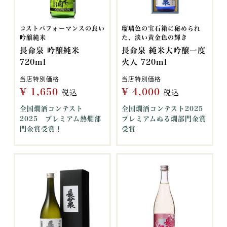
コストパフォーマンスの良い
瑠璃色の宝石箱に秘められ
吟醸純米
た、淡い黄金色の輝き
長命泉 吟醸純米
長命泉 純米大吟醸一度
720ml
火入 720ml
当店特別価格
当店特別価格
¥
1,650
¥
4,000
税込
税込
全国燗酒コンテスト
全国燗酒コンテスト2025
2025 プレミアム熱燗部
プレミアムぬる燗部門金賞
門金賞受賞！
受賞