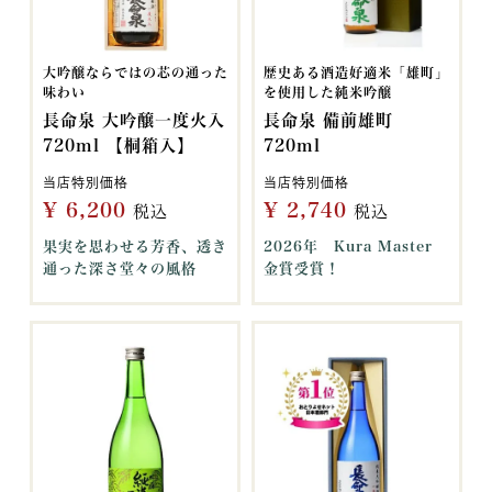
大吟醸ならではの芯の通った
歴史ある酒造好適米「雄町」
味わい
を使用した純米吟醸
長命泉 大吟醸一度火入
長命泉 備前雄町
720ml 【桐箱入】
720ml
当店特別価格
当店特別価格
¥
6,200
¥
2,740
税込
税込
果実を思わせる芳香、透き
2026年 Kura Master
通った深さ堂々の風格
金賞受賞！