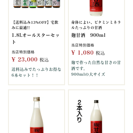
【送料込み13%OFF】宅飲
身体によい、ビタミンミネラ
みに最適!!
ルたっぷりの甘酒
1.8Lオールスターセッ
麹甘酒 900ml
ト
当店特別価格
¥
1,080
当店特別価格
税込
¥
23,000
税込
麹で作った自然な甘さの甘
酒です。
送料込みでたっぷりお得な
900mlの大サイズ
6本セット！！