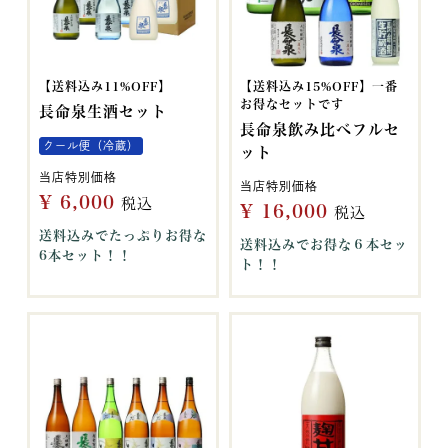
【送料込み11%OFF】
【送料込み15%OFF】一番
お得なセットです
長命泉生酒セット
長命泉飲み比べフルセ
クール便（冷蔵）
ット
当店特別価格
当店特別価格
¥
6,000
税込
¥
16,000
税込
送料込みでたっぷりお得な
送料込みでお得な６本セッ
6本セット！！
ト！！