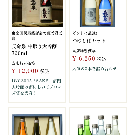
東京国税局鑑評会で優秀賞受
ギフトに最適!
賞
つゆしばセット
長命泉 中取り大吟醸
当店特別価格
720ml
¥
6,250
税込
当店特別価格
人気の2本を詰め合わせ!
¥
12,000
税込
IWC2025「SAKE」部門
大吟醸の部においてブロン
ズ賞を受賞！