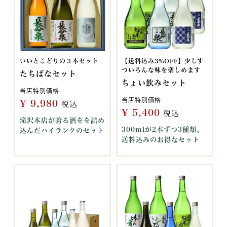
いいとこどりの３本セット
【送料込み3%OFF】少しず
ついろんな味を楽しめます
たちばなセット
ちょい飲みセット
当店特別価格
当店特別価格
¥
9,980
税込
¥
5,400
税込
滝沢本店が誇る酒をを詰め
300mlが2本ずつ3種類、
込んだハイランクのセット
送料込みのお得なセット