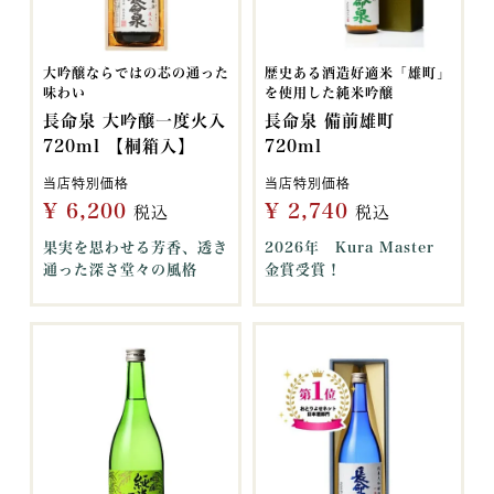
大吟醸ならではの芯の通った
歴史ある酒造好適米「雄町」
味わい
を使用した純米吟醸
長命泉 大吟醸一度火入
長命泉 備前雄町
720ml 【桐箱入】
720ml
当店特別価格
当店特別価格
¥
6,200
¥
2,740
税込
税込
果実を思わせる芳香、透き
2026年 Kura Master
通った深さ堂々の風格
金賞受賞！