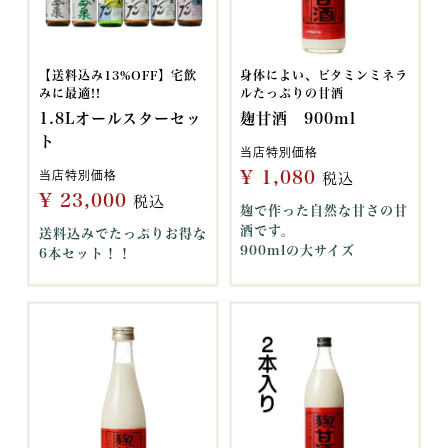
【送料込み13%OFF】宅飲
身体によい、ビタミンミネラ
みに最適!!
ルたっぷりの甘酒
1.8Lオールスターセッ
麹甘酒 900ml
ト
当店特別価格
¥
1,080
当店特別価格
税込
¥
23,000
税込
麹で作った自然な甘さの甘
酒です。
送料込みでたっぷりお得な
900mlの大サイズ
6本セット！！