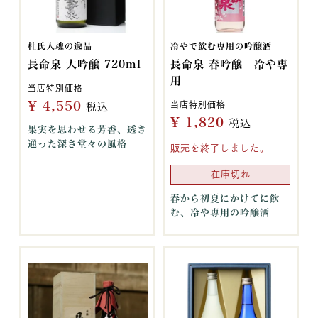
杜氏入魂の逸品
冷やで飲む専用の吟醸酒
長命泉 大吟醸 720ml
長命泉 春吟醸 冷や専
用
当店特別価格
¥
4,550
当店特別価格
税込
¥
1,820
税込
果実を思わせる芳香、透き
通った深さ堂々の風格
販売を終了しました。
在庫切れ
春から初夏にかけてに飲
む、冷や専用の吟醸酒