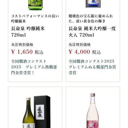
コストパフォーマンスの良い
瑠璃色の宝石箱に秘められ
吟醸純米
た、淡い黄金色の輝き
長命泉 吟醸純米
長命泉 純米大吟醸一度
720ml
火入 720ml
当店特別価格
当店特別価格
¥
1,650
¥
4,000
税込
税込
全国燗酒コンテスト
全国燗酒コンテスト2025
2025 プレミアム熱燗部
プレミアムぬる燗部門金賞
門金賞受賞！
受賞