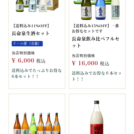
【送料込み11%OFF】
【送料込み15%OFF】一番
お得なセットです
長命泉生酒セット
長命泉飲み比べフルセ
クール便（冷蔵）
ット
当店特別価格
当店特別価格
¥
6,000
税込
¥
16,000
税込
送料込みでたっぷりお得な
送料込みでお得な６本セッ
6本セット！！
ト！！