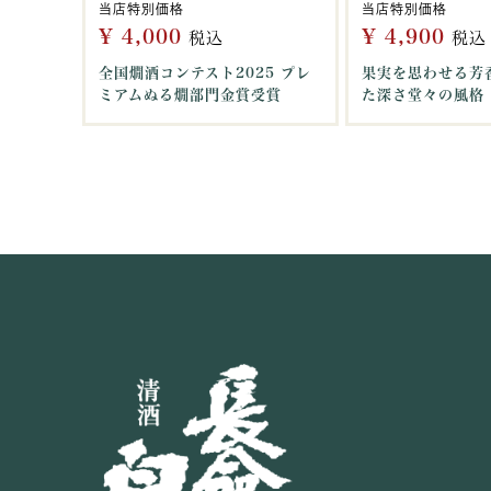
当店特別価格
当店特別価格
¥
4,000
¥
4,900
税込
税込
全国燗酒コンテスト2025 プレ
果実を思わせる芳
ミアムぬる燗部門金賞受賞
た深さ堂々の風格