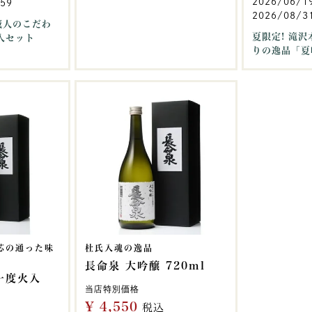
2026/06/1
:59
2026/08/31
蔵人のこだわ
夏限定! 滝
入セット
りの逸品「夏
芯の通った味
杜氏入魂の逸品
長命泉 大吟醸 720ml
一度火入
当店特別価格
¥
4,550
税込