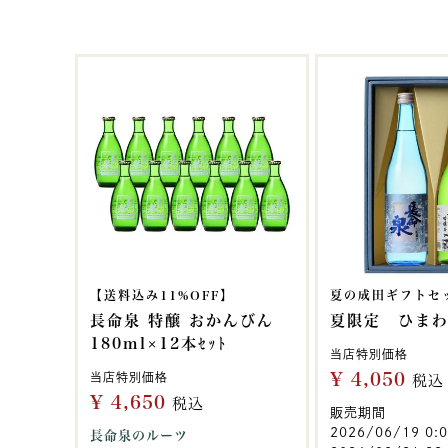
【送料込み11%OFF】
夏の成田ギフトセ
長命泉 特醸 おかんびん
夏限定 ひま
180ml×12本ｾｯﾄ
当店特別価格
¥
4,050
当店特別価格
税込
¥
4,650
税込
販売期間
2026/06/19 0:
長命泉のルーツ