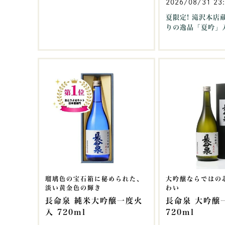
2026/08/31 23
夏限定! 滝沢本店
りの逸品「夏吟」
瑠璃色の宝石箱に秘められた、
大吟醸ならではの
淡い黄金色の輝き
わい
長命泉 純米大吟醸一度火
長命泉 大吟醸
入 720ml
720ml