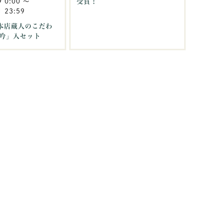
9 0:00
〜
受賞！
 23:59
沢本店蔵人のこだわ
吟」入セット