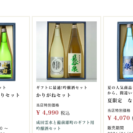
ット
ギフトに最適!吟醸酒セット
夏の人気商品
から、間違いナ
わりセット
かりがねセット
夏限定 な
当店特別価格
当店特別価格
¥
4,990
税込
¥
4,070
成田霊水と備前雄町のギフト用
販売期間
00
〜
吟醸酒セット