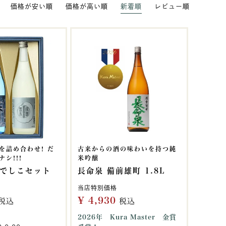
価格が安い順
価格が高い順
新着順
レビュー順
を詰め合わせ! だ
古来からの酒の味わいを持つ純
シ!!!
米吟醸
でしこセット
長命泉 備前雄町 1.8L
当店特別価格
¥
4,930
税込
税込
2026年 Kura Master 金賞