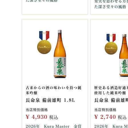
た深さ堂々の風格
果実を思わせる芳
た深さ堂々の風格
古来からの酒の味わいを持つ純
歴史ある酒造好適
米吟醸
使用した純米吟醸
長命泉 備前雄町 1.8L
長命泉 備前雄町
当店特別価格
当店特別価格
¥
4,930
¥
2,740
税込
税込
2026年 Kura Master 金賞
2026年 Kura M