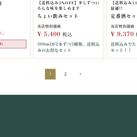
【送料込み3%OFF】少しずつい
【送料込み1
l
ろんな味を楽しめます
最適!!
ちょい飲みセット
定番酒セッ
当店特別価格
当店特別価格
た。
¥
5,400
¥
9,370
税込
れ
300mlが2本ずつ3種類、送料込
送料込みでた
みのお得なセット
セット！！
1
2