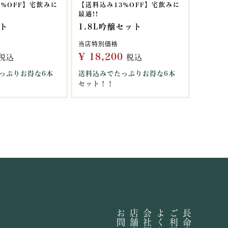
1%OFF】宅飲みに
【送料込み13%OFF】宅飲みに
最適!!
ト
1.8L吟醸セット
当店特別価格
¥
18,200
税込
税込
っぷりお得な6本
送料込みでたっぷりお得な6本
セット！！
店舗案内
会社概要