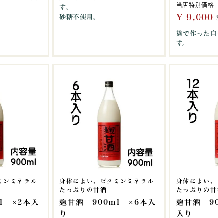
当店特別価格
す。
¥
9,000
砂糖不使用。
麹で作った自
す。
ミンミネラル
身体によい、ビタミンミネラル
身体によい、
たっぷりの甘酒
たっぷりの甘
l ×2本入
麹甘酒 900ml ×6本入
麹甘酒 90
り
入り