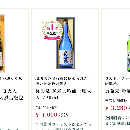
芯の通った味
瑠璃色の宝石箱に秘められた、
コストパフォ
淡い黄金色の輝き
醸純米。
一度火入
長命泉 純米大吟醸一度火
長命泉 吟醸
箱入風呂敷包
入 720ml
当店特別価格
¥
3,280
当店特別価格
¥
4,000
税込
全国燗酒コン
ミアム熱燗部
全国燗酒コンテスト2025 プレ