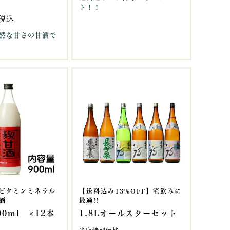
ト！！
税込
然な甘さの甘酒で
ビタミンミネラル
【送料込み13%OFF】宅飲みに
酒
最適!!
0ml ×12本
1.8Lオールスターセット