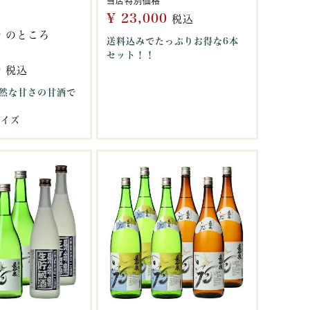
当店特別価格
¥
23,000
税込
0
のところ
送料込みでたっぷりお得な6本
セット！！
0
税込
然な甘さの甘酒で
サイズ