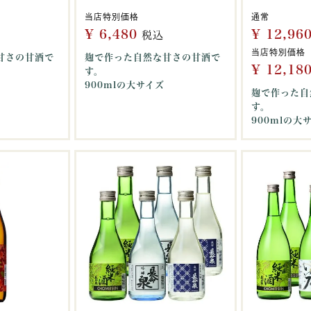
当店特別価格
通常
¥
6,480
¥
12,96
税込
当店特別価格
甘さの甘酒で
麹で作った自然な甘さの甘酒で
¥
12,18
す。
900mlの大サイズ
麹で作った自
す。
900mlの大