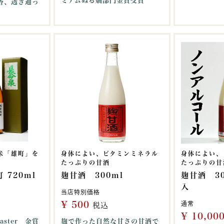
ミアムぬる燗部門金賞受賞
香、透き通っ
米「雄町」を
身体によい、ビタミンミネラル
身体によい、
たっぷりの甘酒
たっぷりの甘
 720ml
麹甘酒 300ml
麹甘酒 30
入
当店特別価格
¥
500
通常
税込
¥
10,00
aster 金賞
麹で作った自然な甘さの甘酒で